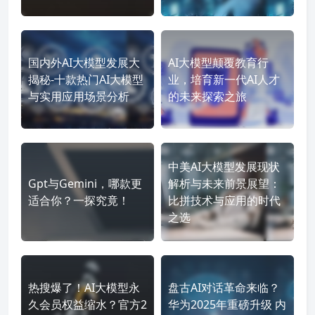
国内外AI大模型发展大
AI大模型颠覆教育行
揭秘-十款热门AI大模型
业，培育新一代AI人才
与实用应用场景分析
的未来探索之旅
中美AI大模型发展现状
Gpt与Gemini，哪款更
解析与未来前景展望：
适合你？一探究竟！
比拼技术与应用的时代
之选
热搜爆了！AI大模型永
盘古AI对话革命来临？
久会员权益缩水？官方2
华为2025年重磅升级 内