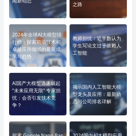
闻新动态
之路
2024年全球AI大模型排
教师担忧：近半数认为
行榜：探索前沿技术和
学生写论文过于依赖人
卓越应用领域的最新成
工智能
果与趋势
AI国产大模型迅速崛起
揭示国内人工智能大模
“未来应用无限” 专家担
型龙头及应用：最新动
忧：会否引发技术竞
态与公司排名详解
争？
探索 Google Nano Ban
2024国内AI大模型应用