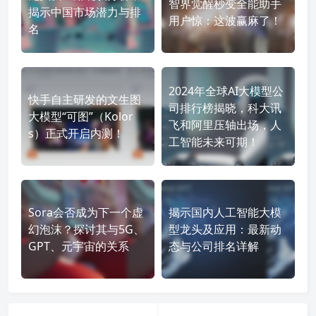
智界觉醒秒变全能助手
揭示中国市场潜力与排
用户惊：这波赢麻了！
名
2024年全球AI大模型公
快手自主研发的文生图
司排行榜揭晓，科大讯
大模型“可图”（Kolor
飞和阿里压轴出场，人
s）正式开启内测！
工智能未来可期！
Sora会否成为下一个虚
揭示国内人工智能大模
幻泡沫？探讨其与5G、
型龙头及应用：最新动
GPT、元宇宙的关系
态与公司排名详解