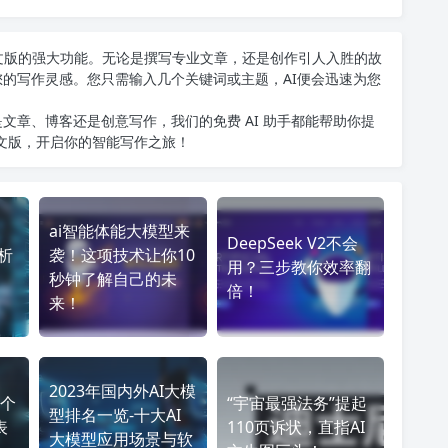
T中文版的强大功能。无论是撰写专业文章，还是创作引人入胜的故
您的写作灵感。您只需输入几个关键词或主题，AI便会迅速为您
文章、博客还是创意写作，我们的免费 AI 助手都能帮助你提
中文版
，开启你的智能写作之旅！
ai智能体能大模型来
DeepSeek V2不会
析
袭！这项技术让你10
用？三步教你效率翻
秒钟了解自己的未
倍！
来！
2023年国内外AI大模
个
“宇宙最强法务”提起
型排名一览-十大AI
表
110页诉状，直指AI
大模型应用场景与软