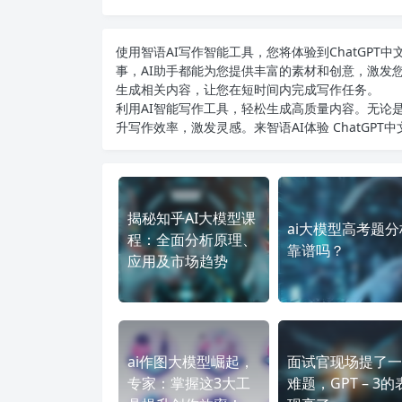
使用智语
AI写作
智能工具，您将体验到ChatGP
事，AI助手都能为您提供丰富的素材和创意，激发
生成相关内容，让您在短时间内完成写作任务。
利用AI智能写作工具，轻松生成高质量内容。无论是
升写作效率，激发灵感。来智语AI体验
ChatGPT
揭秘知乎AI大模型课
ai大模型高考题分
程：全面分析原理、
靠谱吗？
应用及市场趋势
ai作图大模型崛起，
面试官现场提了一
专家：掌握这3大工
难题，GPT – 3的