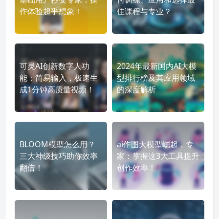
作体验超乎想象！
佳课程与专业？
可灵AI创新数字人功
2024年最新国内AI大模
能：简易输入，极速生
型排行榜及其应用领域
成1分钟高质量视频！
的深度解析
BLOOM模型怎么用？
ai作图大模型崛起，专
三大神级技巧助你效率
家：掌握这3大工具提升
翻倍！
创作效率！