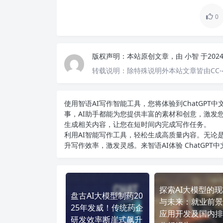
0
版权声明：
本站原创文章，由
小智
于202
转载说明：
除特殊说明外本站文章皆由CC-
使用智语
AI写作
智能工具，您将体验到ChatGP
事，AI助手都能为您提供丰富的素材和创意，激发
生成相关内容，让您在短时间内完成写作任务。
利用AI智能写作工具，轻松生成高质量内容。无论是
升写作效率，激发灵感。来智语AI体验
ChatGPT
探索AI大模型的
盘古AI大模型制药20
与未来：就业前景
25年发威！传统药企
应用开发及国内排
研发效率断崖式飙升