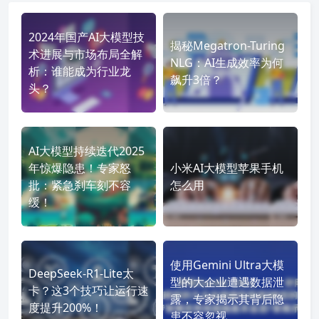
2024年国产AI大模型技
揭秘Megatron-Turing
术进展与市场布局全解
NLG：AI生成效率为何
析：谁能成为行业龙
飙升3倍？
头？
AI大模型持续迭代2025
年惊爆隐患！专家怒
小米AI大模型苹果手机
批：紧急刹车刻不容
怎么用
缓！
使用Gemini Ultra大模
DeepSeek-R1-Lite太
型的大企业遭遇数据泄
卡？这3个技巧让运行速
露，专家揭示其背后隐
度提升200%！
患不容忽视