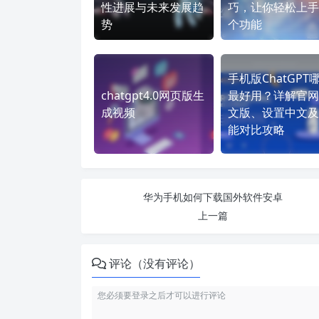
性进展与未来发展趋
巧，让你轻松上手
势
个功能
手机版ChatGPT
chatgpt4.0网页版生
最好用？详解官网
成视频
文版、设置中文及
能对比攻略
华为手机如何下载国外软件安卓
上一篇
评论（没有评论）