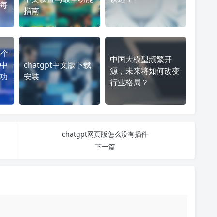
每
指南
哪个
中国大模型频繁开
中
chatgpt中文版下载
源，未来将如何改变
功
安装
行业格局？
chatgpt网页版怎么没有插件
下一篇