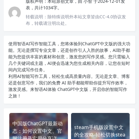
版权声明：
本站原创文章，由
小智
于2024-12-01发
表，共计1034字。
转载说明：
除特殊说明外本站文章皆由CC-4.0协议发
布，转载请注明出处。
使用智语
AI写作
智能工具，您将体验到ChatGPT中文版的强大功
能。无论是撰写专业文章，还是创作引人入胜的故事，AI助手都
能为您提供丰富的素材和创意，激发您的写作灵感。您只需输入
几个关键词或主题，AI便会迅速为您生成相关内容，让您在短时
间内完成写作任务。
利用AI智能写作工具，轻松生成高质量内容。无论是文章、博客
还是创意写作，我们的免费 AI 助手都能帮助你提升写作效率，
激发灵感。来智语AI体验
ChatGPT中文版
，开启你的智能写作
之旅！
中国版ChatGPT最新动
steam手机版设置中文
态：如何设置中文、官
的全攻略-轻松切换stea
网注册及实用分享详