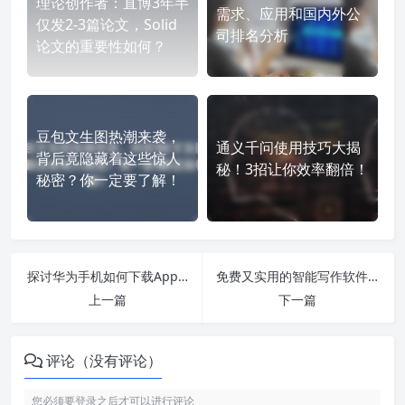
理论创作者：直博3年半
需求、应用和国内外公
仅发2-3篇论文，Solid
司排名分析
论文的重要性如何？
豆包文生图热潮来袭，
通义千问使用技巧大揭
背后竟隐藏着这些惊人
秘！3招让你效率翻倍！
秘密？你一定要了解！
探讨华为手机如何下载Apple Music及ChatGPT中文版的全面应用与发展
免费又实用的智能写作软件推荐，助你轻松生成高质量文章！
上一篇
下一篇
评论（没有评论）