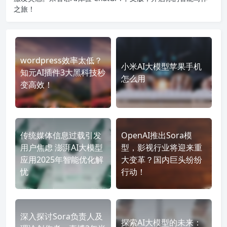
之旅！
wordpress效率太低？
小米AI大模型苹果手机
知元AI插件3大黑科技秒
怎么用
变高效！
传统媒体信息过载引发
OpenAI推出Sora模
用户焦虑 澎湃AI大模型
型，影视行业将迎来重
应用2025年智能优化解
大变革？国内巨头纷纷
忧
行动！
深入探讨Sora负责人及
探索AI大模型的未来：