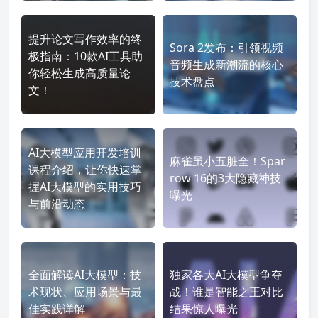
提升论文写作效率的终
Sora 2发布：引领视频
极指南：10款AI工具助
音频生成新潮流的核心
你轻松生成高质量论
技术盘点
文！
AI大模型应用开发培训
麻雀虽小五脏全！Spar
课程介绍，让你快速掌
row 16的3大隐藏神技
握AI大模型的实用技巧
曝光
与前沿动态
全面解读AI大模型：技
独家各大AI大模型争夺
术现状、应用场景与最
战！谁是智能之王对比
佳实践详解
结果惊人曝光