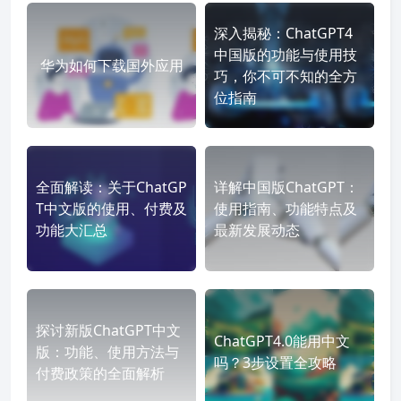
深入揭秘：ChatGPT4
中国版的功能与使用技
华为如何下载国外应用
巧，你不可不知的全方
位指南
全面解读：关于ChatGP
详解中国版ChatGPT：
T中文版的使用、付费及
使用指南、功能特点及
功能大汇总
最新发展动态
探讨新版ChatGPT中文
ChatGPT4.0能用中文
版：功能、使用方法与
吗？3步设置全攻略
付费政策的全面解析