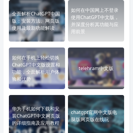
如何在中国网上不登录
全面解析ChatGPT中国
使用ChatGPT中文版，
版：安装方法、网页版
并深度分析其功能与应
使用及最新功能解读
用前景
如何在手机上轻松切换
ChatGPT中文版设置和
telehram中文版
功能，全面解析用户体
验和优势
华为手机如何下载和安
chatgpt官网中文版电
装ChatGPT中文网页版
脑版网页版在线玩
的详细指南及应用教程