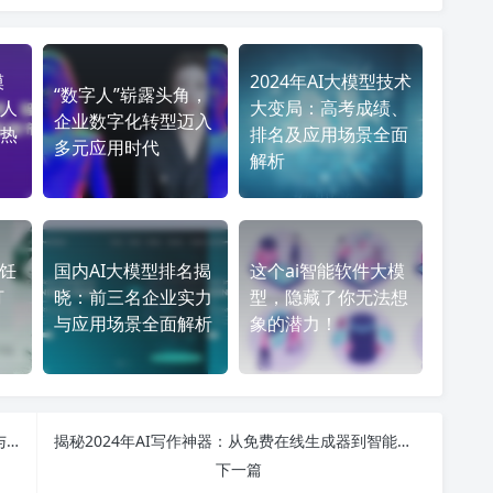
模
2024年AI大模型技术
“数字人”崭露头角，
人
大变局：高考成绩、
企业数字化转型迈入
热
排名及应用场景全面
多元应用时代
解析
烹饪
国内AI大模型排名揭
这个ai智能软件大模
打
晓：前三名企业实力
型，隐藏了你无法想
与应用场景全面解析
象的潜力！
免费AI工具大揭秘：轻松实现英语对话、在线写作与智能创作的最佳软件推荐
揭秘2024年AI写作神器：从免费在线生成器到智能助手，提升写作效率的最佳选择！
下一篇