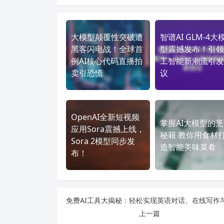
大模型颠覆性突破遭
智谱AI GLM-4大
黑客闪电战！全球首
型震撼发布！引领
例AI核心代码直播拍
工智能新潮流引发
卖引恐慌
议
OpenAI全新短视频
掌握AI大模型的
应用Sora震撼上线，
秘籍 教你用食材
Sora 2模型同步发
造智能美味菜肴
布！
上一篇