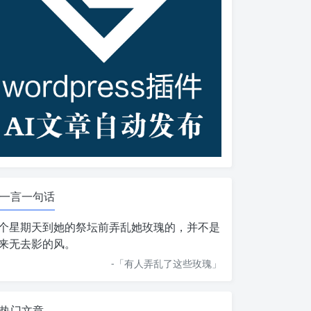
一言一句话
个星期天到她的祭坛前弄乱她玫瑰的，并不是
来无去影的风。
-「
有人弄乱了这些玫瑰
」
热门文章