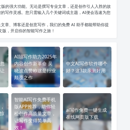
T中文版的强大功能。无论是撰写专业文章，还是创作引人入胜的故
您的写作灵感。您只需输入几个关键词或主题，AI便会迅速为您
文章、博客还是创意写作，我们的免费 AI 助手都能帮助你提
中文版
，开启你的智能写作之旅！
AI囍写作助力2025年
忽
内容创作新革命 吴
中文AI写作软件哪个
让
晓波点赞称这是行业
好？这3款亲测好用
颠覆之作
智能AI写作免费手机
，
版APP推荐，助你轻
ai写作免费一键生成
果惊
松创作高质量文章，
在线网页版下载
让写作变得简单高
效！