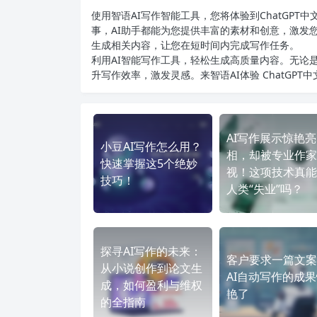
使用智语
AI写作
智能工具，您将体验到ChatGP
事，AI助手都能为您提供丰富的素材和创意，激发
生成相关内容，让您在短时间内完成写作任务。
利用AI智能写作工具，轻松生成高质量内容。无论是
升写作效率，激发灵感。来智语AI体验
ChatGPT
AI写作展示惊艳亮
小豆AI写作怎么用？
相，却被专业作家
快速掌握这5个绝妙
视！这项技术真能
技巧！
人类“失业”吗？
探寻AI写作的未来：
客户要求一篇文案
从小说创作到论文生
AI自动写作的成
成，如何盈利与维权
艳了
的全指南