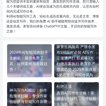
能为您提供丰富的素材和创意，激发您的写作灵感。您只需输入
几个关键词或主题，AI便会迅速为您生成相关内容，让您在短时
间内完成写作任务。
利用AI智能写作工具，轻松生成高质量内容。无论是文章、博客
还是创意写作，我们的免费 AI 助手都能帮助你提升写作效率，
激发灵感。来智语AI体验
ChatGPT中文版
，开启你的智能写作
之旅！
AI写作危害深 2025年新
规严禁3大行为曝光 专
家警告风险高 严禁令发
2024年AI智能写作助手
布5招应对必知 AI写作
全解析：最强免费工
泛滥遭严打 权威曝3大
具、应用案例与发展趋
杜绝方案执行 教育部严
势！
禁成趋势 2025年新政策
5要点警示 AI写作风险
必禁 专家支招3大措施
杜绝泛滥
神马写作AI崛起：创作
真我AI写作全攻略！掌
瓶颈被打破，专业作家
握这5个技巧，写作轻松
纷纷跻身智能写作新赛
无压力！