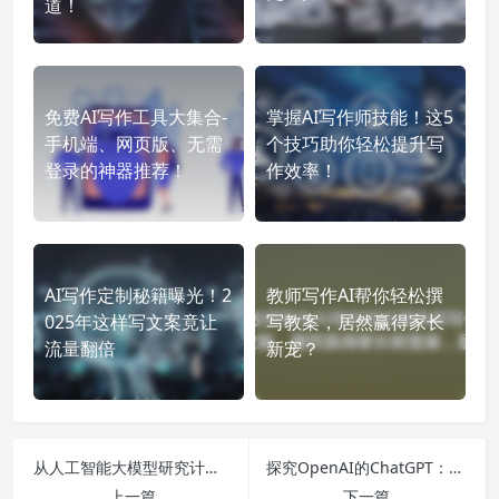
道！
免费AI写作工具大集合-
掌握AI写作师技能！这5
手机端、网页版、无需
个技巧助你轻松提升写
登录的神器推荐！
作效率！
AI写作定制秘籍曝光！2
教师写作AI帮你轻松撰
025年这样写文案竟让
写教案，居然赢得家长
流量翻倍
新宠？
从人工智能大模型研究计划到未来科技前沿：解析AI大模型发展趋势与应用的全景探讨！
探究OpenAI的ChatGPT：如何解决拒绝访问问题并实现多领域应用的职业前景
上一篇
下一篇