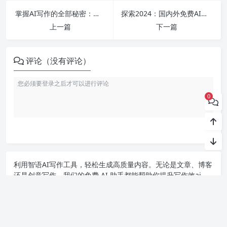
掌握AI写作的全部秘密：从智能助手到免费的写作神器，你只需一键生成精彩内容！
探索2024：国内外免费AI写作助手及其应用神器推荐，解锁写作新体验！
上一篇
下一篇
评论（没有评论）
0
利用智语
AI写作
工具，轻松生成高质量内容。无论是文章、博客
还是创意写作，我们的免费 AI 助手都能帮助你提升写作效ai
率，激发灵感。来智语AI体验
ChatGPT中文版
，开启你的智能ai
写作之旅！