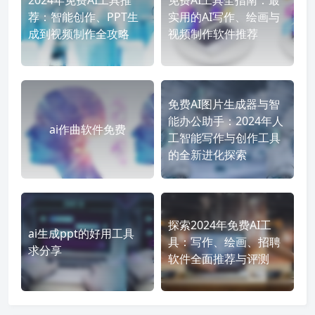
荐：智能创作、PPT生
实用的AI写作、绘画与
成到视频制作全攻略
视频制作软件推荐
免费AI图片生成器与智
能办公助手：2024年人
ai作曲软件免费
工智能写作与创作工具
的全新进化探索
探索2024年免费AI工
ai生成ppt的好用工具
具：写作、绘画、招聘
求分享
软件全面推荐与评测