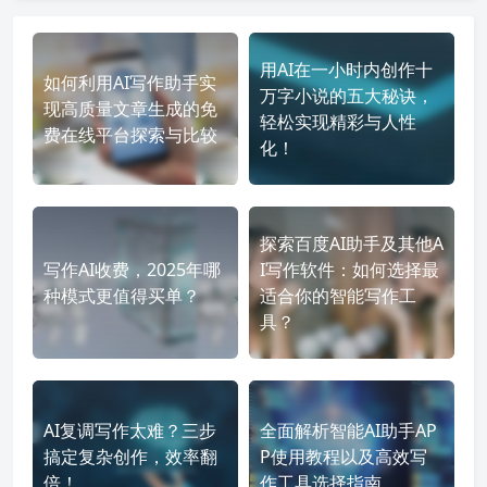
用AI在一小时内创作十
如何利用AI写作助手实
万字小说的五大秘诀，
现高质量文章生成的免
轻松实现精彩与人性
费在线平台探索与比较
化！
探索百度AI助手及其他A
写作AI收费，2025年哪
I写作软件：如何选择最
种模式更值得买单？
适合你的智能写作工
具？
AI复调写作太难？三步
全面解析智能AI助手AP
搞定复杂创作，效率翻
P使用教程以及高效写
倍！
作工具选择指南