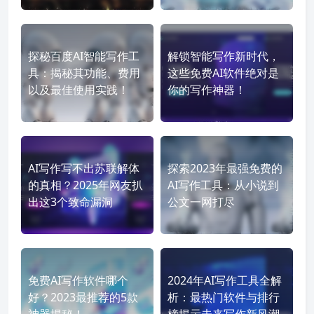
探秘百度AI智能写作工
解锁智能写作新时代，
具：揭秘其功能、费用
这些免费AI软件绝对是
以及最佳使用实践！
你的写作神器！
AI写作写不出苏联解体
探索2023年最强免费的
的真相？2025年网友扒
AI写作工具：从小说到
出这3个致命漏洞
公文一网打尽
免费AI写作软件哪个
2024年AI写作工具全解
好？2023最推荐的5款
析：最热门软件与排行
神器揭秘！
榜揭示未来写作新风潮