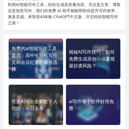
利用AI智能写作工具，轻松生成高质量内容。无论是文章、博客
还是创意写作，我们的免费 AI 助手都能帮助你提升写作效率，
激发灵感。来智语AI体验
ChatGPT中文版
，开启你的智能写作
之旅！
免费的ai智能写作工具
揭秘AI写作技巧：如何
盘点：高中生轻松写作
免费生成原创小说并规
文和会议纪要的最佳选
避抄袭风险？
择
可灵AI推出全新数字人
ai写作哪个软件好用免
功能 – 今日头条
费