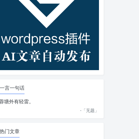
一言一句话
蓉塘外有轻雷。
-「
无题
」
热门文章