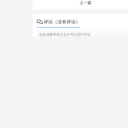
上一篇
评论（没有评论）
利用智语
AI写作
工具，轻松生成高质量内容。无论是
你的智能ai写作之旅！