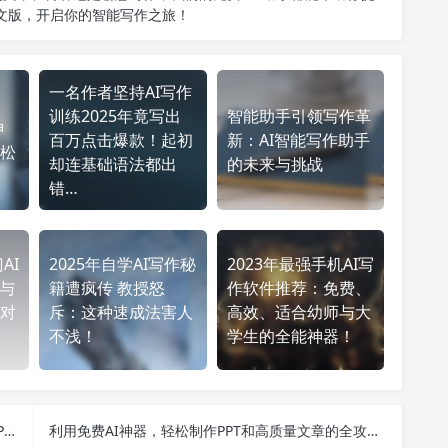
中文版
，开启你的智能写作之旅！
一名作者坚持AI写作
训练2025年竟写出
智能助手引领写作革
神
百万点击爆款！起初
新：AI智能写作助手
松
却连基础语法都出
的未来与挑战
错…
AI
2025年自学AI写作秘
2023年最强手机AI写
I与
籍遭疯传 教授怒
作软件推荐：免费、
对
斥：这种速成法害人
高效、适合幼师与大
不浅！
学生的全能神器！
2024年最佳免费AI工具大全：从生成图片到写作与PPT制作的全面解析
利用免费AI神器，轻松制作PPT和高质量文章的全攻略指南！