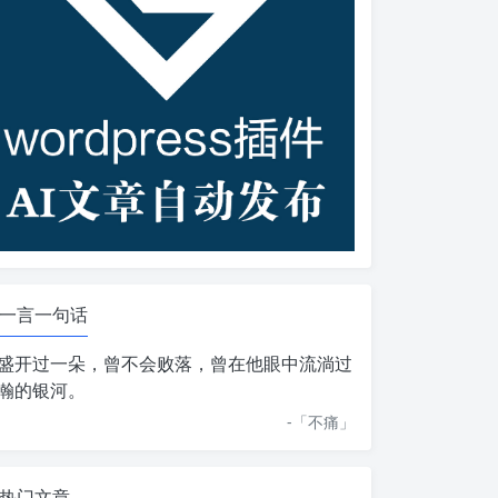
一言一句话
盛开过一朵，曾不会败落，曾在他眼中流淌过
瀚的银河。
-「
不痛
」
热门文章