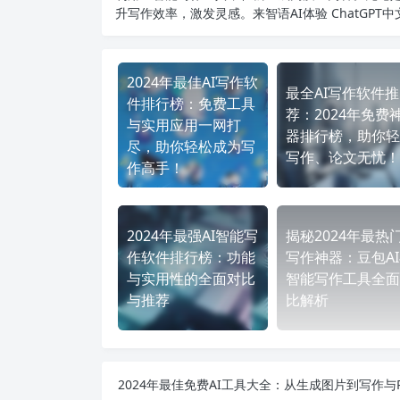
升写作效率，激发灵感。来智语AI体验
ChatGPT
2024年最佳AI写作软
最全AI写作软件推
件排行榜：免费工具
荐：2024年免费
与实用应用一网打
器排行榜，助你轻
尽，助你轻松成为写
写作、论文无忧！
作高手！
2024年最强AI智能写
揭秘2024年最热门
作软件排行榜：功能
写作神器：豆包A
与实用性的全面对比
智能写作工具全面
与推荐
比解析