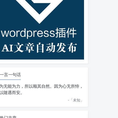
一言一句话
为无能为力，所以顺其自然。因为心无所恃，
以随遇而安。
-「
未知
」
热门文章