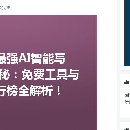
阅读完成。
因
所