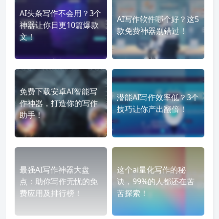
AI头条写作不会用？3个
AI写作软件哪个好？这5
神器让你日更10篇爆款
款免费神器别错过！
文！
免费下载安卓AI智能写
潜能AI写作效率低？3个
作神器，打造你的写作
技巧让你产出翻倍！
助手！
最强AI写作神器大盘
这个ai量化写作的秘
点：助你写作无忧的免
诀，99%的人都还在苦
费应用及排行榜！
苦探索！