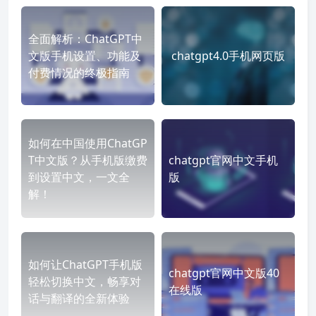
全面解析：ChatGPT中
文版手机设置、功能及
chatgpt4.0手机网页版
付费情况的终极指南
如何在中国使用ChatGP
T中文版？从手机版缴费
chatgpt官网中文手机
到设置中文，一文全
版
解！
如何让ChatGPT手机版
chatgpt官网中文版40
轻松切换中文，畅享对
在线版
话与翻译的全新体验