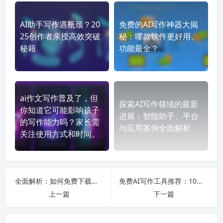
AI助手写作遇瓶颈？20
免费的AI写作神器大揭
25创作者亲授高效突破
秘：哪款软件更好用、
秘籍
功能最全？
ai作文写作普及了，但
探索AI写作领域的最新
你知道它可能影响孩子
进展：智能助手、平台
的写作能力吗？家长需
与应用案例全面解析
关注使用方式和时间。
全面解析：如何免费下载与安装CS1.6中文版以及最新的ChatGPT中文版使用攻略
免费AI写作工具推荐：10款智能生成器，助你轻松撰写高质量文章
上一篇
下一篇