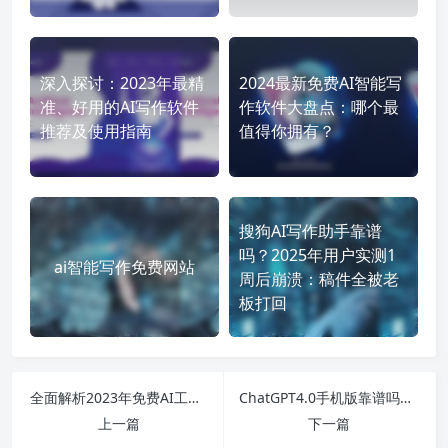
深入探讨：2023年最精
2024最新免费AI智能写
准、好用的AI写作软件
作软件大盘点：哪个最
推荐及使用指南
值得你拥有？
搜狗AI写作助手靠谱
吗？2025年用户实测1
ai智能写作免费网站
周后崩溃：稿件全被老
板打回
全面解析2023年免费AI工具：从智能写作到办公软件的全覆盖！
ChatGPT4.0手机版靠谱吗？完整指南与切换中文的方法详解
上一篇
下一篇