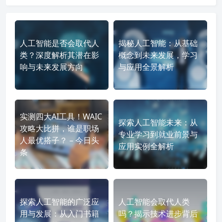
人工智能是否会取代人
揭秘人工智能：从基础
类？深度解析其潜在影
概念到未来发展，学习
响与未来发展方向
与应用全景解析
实测四大AI工具！WAIC
探索人工智能未来：从
攻略大比拼，谁是职场
专业学习到就业前景与
人最优搭子？ – 今日头
应用实例全解析
条
探索人工智能的广泛应
人工智能会取代人类
用与发展：从入门书籍
吗？揭示技术进步背后