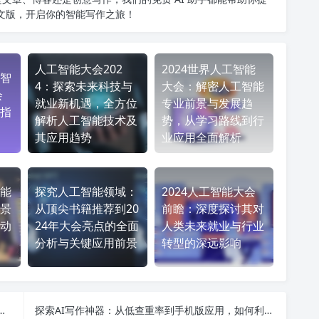
中文版
，开启你的智能写作之旅！
人工智能大会202
2024世界人工智能
智
4：探索未来科技与
大会：解密人工智能
会
就业新机遇，全方位
专业前景与发展趋
指
解析人工智能技术及
势，从学习路线到行
其应用趋势
业应用全面解析
能
探究人工智能领域：
2024人工智能大会
景
从顶尖书籍推荐到20
前瞻：深度探讨其对
动
24年大会亮点的全面
人类未来就业与行业
分析与关键应用前景
转型的深远影响
型：应用场景、行业挑战与未来发展趋势全解析
探索AI写作神器：从低查重率到手机版应用，如何利用AI写文章赚钱？