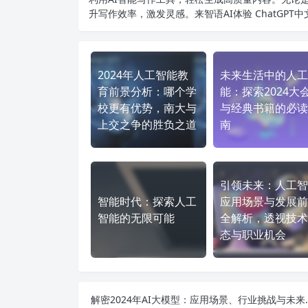
升写作效率，激发灵感。来智语AI体验
ChatGPT
2024年人工智能教
未来生活中的人工
育前景分析：哪个学
能：探索2024大
校更有优势，南大与
与经典书籍的必读
上交之争的胜负之道
南
引领未来：人工智
智能时代：探索人工
应用场景与发展前
智能的无限可能
全解析，透视技术
态与职业机会
解密2024年AI大模