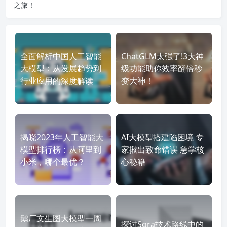
之旅！
全面解析中国人工智能
ChatGLM太强了!3大神
大模型：从发展趋势到
级功能助你效率翻倍秒
行业应用的深度解读
变大神！
揭晓2023年人工智能大
AI大模型搭建陷困境 专
模型排行榜：从阿里到
家揪出致命错误 急学核
小米，哪个最优？
心秘籍
鹅厂文生图大模型一周
探讨Sora技术路线中的