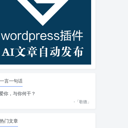
一言一句话
爱你，与你何干？
-「
歌德
」
热门文章