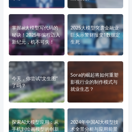
掌握ai大模型写代码的
2025大模型突袭金融业
秘诀！2025年编程迈入
巨头示警财报变1数据定
新纪元，机不可失！
生死
Sora的崛起将如何重塑
今天，你尝试“文生图”
影视行业的制作模式与
了吗？
就业生态？
探索AI大模型应用：从
2024年中国AI大模型技
手机到绘画模型的创新
术全景分析与应用前景