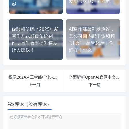
好用与设置指南详解
容
你敢相信吗？2025年AI
AI写作部署引发热议，
写作方式颠覆传统创
某公司因内部争议频频
作，写作效率提升速度
“开火”，高管怒斥：你
让人惊叹！
们在干什么！
揭示2024人工智能行业未来十倍潜力：从专业排名到应用趋势深度剖析
全面解析OpenAI官网中文版：张雪峰谈人工智能应用与就业前景
上一篇
下一篇
评论（没有评论）