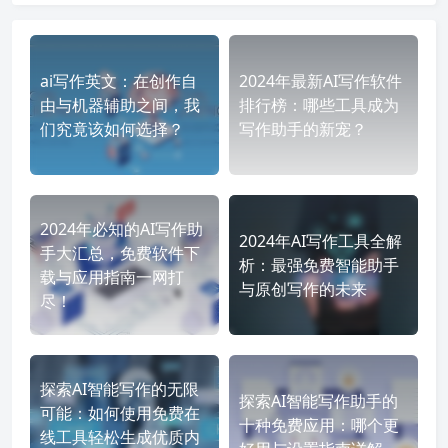
ai写作英文：在创作自
2024年最新AI写作软件
由与机器辅助之间，我
排行榜：哪些工具成为
们究竟该如何选择？
写作助手的新宠？
2024年必知的AI写作助
2024年AI写作工具全解
手大汇总，免费软件下
析：最强免费智能助手
载与应用指南一网打
与原创写作的未来
尽！
探索AI智能写作的无限
探索AI智能写作助手的
可能：如何使用免费在
十种免费应用：哪个更
线工具轻松生成优质内