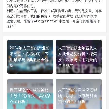
几个关键词或主题，AI便会迅速为您生成相关内容，让您在短时
间内完成写作任务。
利用AI智能写作工具，轻松生成高质量内容。无论是文章、博客
还是创意写作，我们的免费 AI 助手都能帮助你提升写作效率，
激发灵感。来智语AI体验
ChatGPT中文版
，开启你的智能写作
之旅！
2024年人工智能产业前
人工智能硕士年薪及未
沿动态：机器学习、应
来就业趋势分析：探索
用场景与经典教材全解
技术发展与应用前景的
析
全景视野
揭开AI论文生成的神秘
人工智能的发展深远影
面纱！9款顶尖工具优缺
响：职场、股市与创新
点全解析！
趋势的全面解析