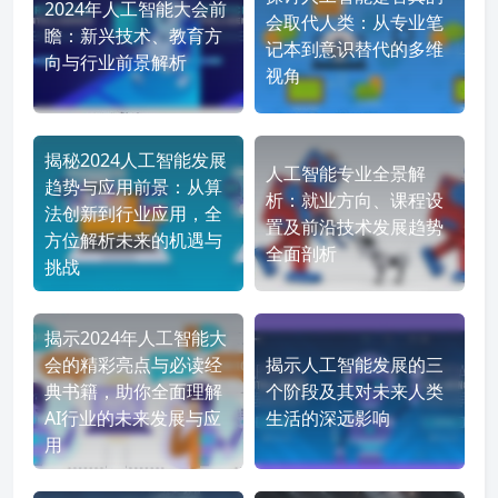
2024年人工智能大会前
会取代人类：从专业笔
瞻：新兴技术、教育方
记本到意识替代的多维
向与行业前景解析
视角
揭秘2024人工智能发展
人工智能专业全景解
趋势与应用前景：从算
析：就业方向、课程设
法创新到行业应用，全
置及前沿技术发展趋势
方位解析未来的机遇与
全面剖析
挑战
揭示2024年人工智能大
会的精彩亮点与必读经
揭示人工智能发展的三
典书籍，助你全面理解
个阶段及其对未来人类
AI行业的未来发展与应
生活的深远影响
用