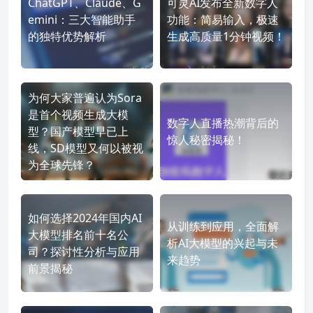
ChatGPT、Claude、G
可灵AI发布全新数字人
emini：三大智能助手
功能：简易输入，极速
的独特优势解析
生成高质量1分钟视频！
为何大家普遍认为Sora
是首个视频生成大模
数字人直播热潮背后的
型？国产模型早已上
惊人秘密揭秘！
线，SD模型又何以被视
为全球先锋？
如何选择2024年国内AI
从训练到应用，全面解
大模型排名前十名公
析AI大模型的兴起与未
司？探讨性分析与应用
来趋势
前景揭秘