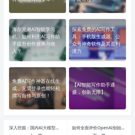
海尔兄弟AI智能学习
探索免费的AI写作工
机：如何利用AI写作助
具：手机版生成器、公
手提升创作效率与收
众号神奇软件及其盈利
入？
潜力
免费AI写作神器在线生
【AI智能写作助手通
成，无需登录也能轻松
盛，创新无限】
撰写自传与原创！
深入挖掘：国内AI大模型排行榜及应用趋势全解析，助你把握时代机遇
如何全面评价OpenAI创始人及ChatGPT的应用与未来职场前景分析