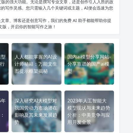
T中文版的强大功能。无论是撰写专业文章，还是创作引人入胜的故
您的写作灵感。您只需输入几个关键词或主题，AI便会迅速为您
文章、博客还是创意写作，我们的免费 AI 助手都能帮助你提
中文版
，开启你的智能写作之旅！
模型
人人都能掌握的AI设
国内ai模型分享网站-
行
计师秘籍：万能文生
分享靠谱的国产ai模
图提示框架揭秘
型
5年
深入研究AI大模型对
2023年人工智能大
我国劳动力市场潜在
模型现状与未来趋势
：
影响及其未来发展趋
分析：中美竞争与应
势
用开发全景