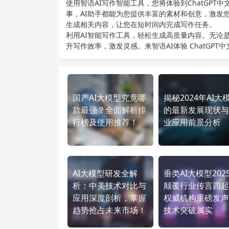
使用智语
AI写作
智能工具，您将体验到ChatGP
事，AI助手都能为您提供丰富的素材和创意，激发
生成相关内容，让您在短时间内完成写作任务。
利用AI智能写作工具，轻松生成高质量内容。无论是
升写作效率，激发灵感。来智语AI体验
ChatGPT
国产AI大模型究竟哪
揭秘2024年AI大
款最强？全面解析排
的最新发展现状与
行榜及使用推荐！
业应用前景分析
AI大模型研发全解
垂类AI大模型202
析：中美技术对比与
颠覆行业传言四起
应用深度剖析，掌握
权威机构重磅发声
趋势抢占未来市场！
技术突破属实