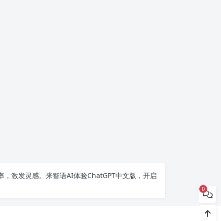
率，激发灵感。来智语AI体验
ChatGPT中文版
，开启
0