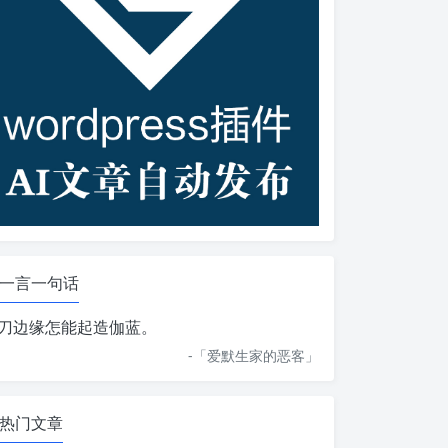
一言一句话
刀边缘怎能起造伽蓝。
-「
爱默生家的恶客
」
热门文章