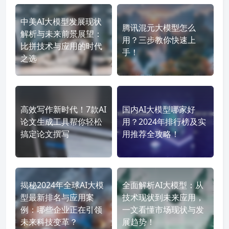
中美AI大模型发展现状
腾讯混元大模型怎么
解析与未来前景展望：
用？三步教你快速上
比拼技术与应用的时代
手！
之选
高效写作新时代！7款AI
国内AI大模型哪家好
论文生成工具帮你轻松
用？2024年排行榜及实
搞定论文撰写
用推荐全攻略！
揭秘2024年全球AI大模
全面解析AI大模型：从
型最新排名与应用案
技术现状到未来应用，
例：哪些企业正在引领
一文看懂市场现状与发
未来科技变革？
展趋势！