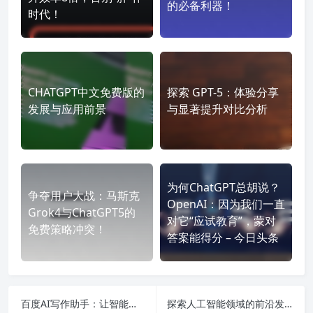
的必备利器！
时代！
CHATGPT中文免费版的
探索 GPT-5：体验分享
发展与应用前景
与显著提升对比分析
为何ChatGPT总胡说？
争夺用户大战：马斯克
OpenAI：因为我们一直
Grok4与ChatGPT5的
对它“应试教育”，蒙对
免费策略冲突！
答案能得分 – 今日头条
百度AI写作助手：让智能生成小说、信件与文稿变得靠谱又简单！
探索人工智能领域的前沿发展：从技术应用到职业前景的全面解析