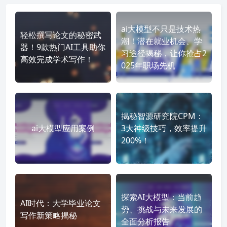
ai大模型不只是技术热
轻松撰写论文的秘密武
潮！潜在就业机会、学
器！9款热门AI工具助你
习途径揭秘，让你抢占2
高效完成学术写作！
025年职场先机
揭秘智源研究院CPM：
ai大模型应用案例
3大神级技巧，效率提升
200%！
探索AI大模型：当前趋
AI时代：大学毕业论文
势、挑战与未来发展的
写作新策略揭秘
全面分析报告