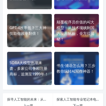
颠覆程序员价值的AI大
GPT-4效率低？三大神
模型：从技术现状到国
技助你效率翻倍！
内应用解析，全方位揭
秘！
SORA大模型热潮来
书生·浦语怎么用？三步
袭，多家公司争相注册
教你玩转AI写作神器！
商标，追溯至1999年！
探寻人工智能的未来：从学习路线到行业影响，全面解析AI的进展与挑战
探索人工智能专业笔记本电脑推荐与OpenAI的最新动态，揭秘ChatGPT的未来应用和挑战！
上一篇
下一篇