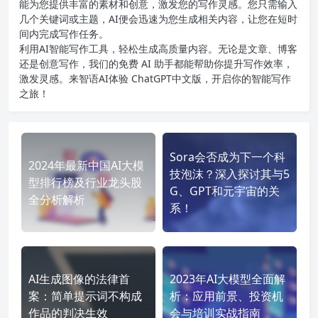
能为您提供丰富的素材和创意，激发您的写作灵感。您只需输入
几个关键词或主题，AI便会迅速为您生成相关内容，让您在短时
间内完成写作任务。
利用AI智能写作工具，轻松生成高质量内容。无论是文章、博客
还是创意写作，我们的免费 AI 助手都能帮助你提升写作效率，
激发灵感。来智语AI体验
ChatGPT中文版
，开启你的智能写作
之旅！
Sora会否成为下一个科
2024年最新中国AI大模
技泡沫？深入探讨其与5
型排行榜及行业龙头股
G、GPT和元宇宙的关
全分析解析
系！
AI生成图像的法律首
2023年AI大模型全面解
案：简单提示词不构成
析：应用前景、投资机
作品的判决生效
会与培训实战指南