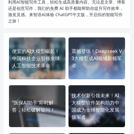
利用AI智能写作工具，轻松生成高质量内容。无论是文章、博客
还是创意写作，我们的免费 AI 助手都能帮助你提升写作效率，
激发灵感。来智语AI体验
ChatGPT中文版
，开启你的智能写作
之旅！
便宜的AI大模型崛起！
震撼登场！Deepseek V
中国科技企业引领全球
3大模型成AI领域新领军
人工智能技术革命
者
技术创新引领未来！AI
“医保AI助手”即时解
大模型软件架构助力中
答，轻松破解疑问！
国成为全球智能化发展
领军者