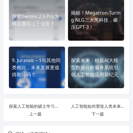
揭秘！Megatron-Turin
探究Gemini 2.5 Pro为
g NLG三大黑科技，碾
何总显得过于强势？
压GPT-3！
9. Jurassic – 1与其他同
探索未来：松鼠AI大模
类相比，未来发展更值
型数据分析服务系统引
得期待吗？
领人工智能应用新纪元
探索人工智能的硕士学习路线与就业前景：从机器人原理到职业转型的全面分析
人工智能如何塑造人类未来？探索ChatGPT技术应用与专业前景分析！
上一篇
下一篇