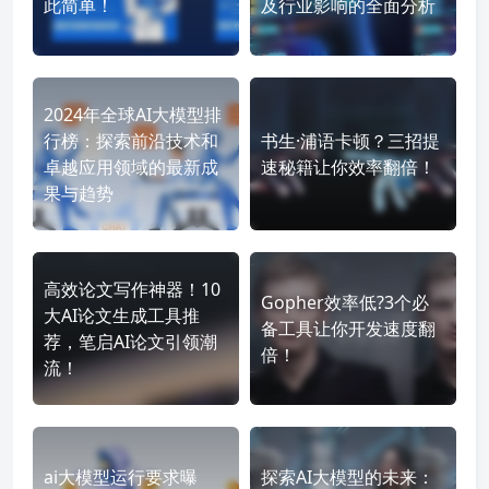
此简单！
及行业影响的全面分析
2024年全球AI大模型排
行榜：探索前沿技术和
书生·浦语卡顿？三招提
卓越应用领域的最新成
速秘籍让你效率翻倍！
果与趋势
高效论文写作神器！10
Gopher效率低?3个必
大AI论文生成工具推
备工具让你开发速度翻
荐，笔启AI论文引领潮
倍！
流！
ai大模型运行要求曝
探索AI大模型的未来：