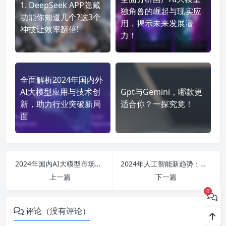
1. DeepSeek APP隐藏
独角兽的崛起与现实应
功能你知道几个?这3个
用，揭示未来发展潜
神技让效率翻倍!
力！
全面解析2024年国内外
AI大模型应用与技术创
Gpt与Gemini，哪款更
新，助力行业突破新局
适合你？一探究竟！
面
2024年国内AI大模型市场全景分析与发展趋势展望
2024年人工智能新趋势：从高考作文到投资理财，全面解析未来发展潜力与案例应用
上一篇
下一篇
0
评论（没有评论）