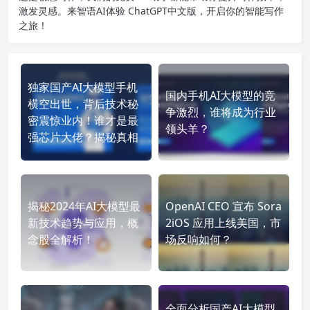
激发灵感。来智语AI体验
ChatGPT中文版
，开启你的智能写作
之旅！
独家国产AI大模型手机
国内手机AI大模型的竞
横空出世，背后技术秘
争激烈，谁将成为行业
密震惊业内！谁才是最
领头羊？
强芯片大佬？揭秘真相
揭秘2024年AI大模型最
OpenAI CEO 宣布 Sora
新技术趋势与应用，概
2iOS 应用上线美国，市
念股全解析！
场反响如何？
全面分析国产AI大模型