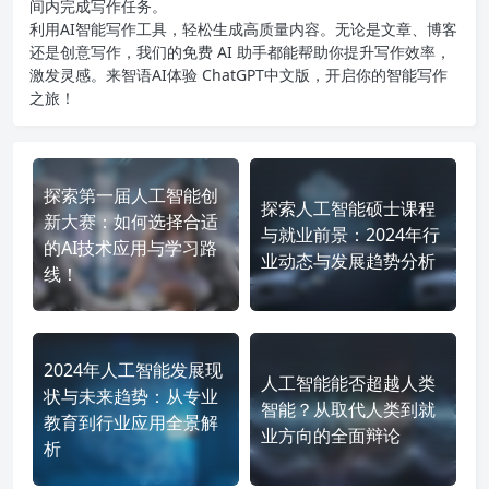
间内完成写作任务。
利用AI智能写作工具，轻松生成高质量内容。无论是文章、博客
还是创意写作，我们的免费 AI 助手都能帮助你提升写作效率，
激发灵感。来智语AI体验
ChatGPT中文版
，开启你的智能写作
之旅！
探索第一届人工智能创
探索人工智能硕士课程
新大赛：如何选择合适
与就业前景：2024年行
的AI技术应用与学习路
业动态与发展趋势分析
线！
2024年人工智能发展现
人工智能能否超越人类
状与未来趋势：从专业
智能？从取代人类到就
教育到行业应用全景解
业方向的全面辩论
析