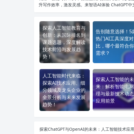
升写作效率，激发灵感。来智语AI体验
ChatGPT
探索人工智能教育与
告别随意选择！5
创新：从国际排名到
热门AI工具深度对
课题选题，深度解读
比，哪个最符合你
技术前沿与发展趋
需求？
势！
人工智能时代来临：
探索人工智能的未
探索AI技术应用、细
来：解析智能电网
分领域及龙头企业的
理与最新技术动态
全景分析与未来发展
应用前景
趋势！