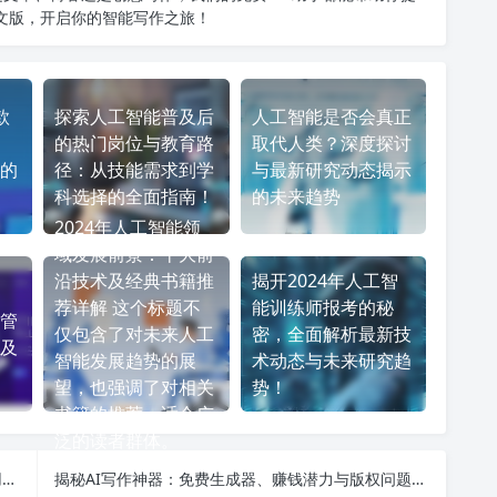
中文版
，开启你的智能写作之旅！
款
探索人工智能普及后
人工智能是否会真正
的热门岗位与教育路
取代人类？深度探讨
的
径：从技能需求到学
与最新研究动态揭示
科选择的全面指南！
的未来趋势
2024年人工智能领
域发展前景：十大前
沿技术及经典书籍推
揭开2024年人工智
荐详解 这个标题不
能训练师报考的秘
管
仅包含了对未来人工
密，全面解析最新技
及
智能发展趋势的展
术动态与未来研究趋
望，也强调了对相关
势！
书籍的推荐，适合广
泛的读者群体。
探索ChatGPT与OpenAI的未来：人工智能技术应用现状及前景展望
揭秘AI写作神器：免费生成器、赚钱潜力与版权问题全面分析