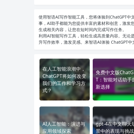
使用智语
AI写作
智能工具，您将体验到ChatGP
事，AI助手都能为您提供丰富的素材和创意，激发
生成相关内容，让您在短时间内完成写作任务。
利用AI智能写作工具，轻松生成高质量内容。无论是
升写作效率，激发灵感。来智语AI体验
ChatGPT
在人工智能浪潮中，
免费中文版ChatG
ChatGPT将如何改变
T：智能对话助手
我们的工作和学习方
新选择
式？
AI人工智能：演进与
gpt-4在中文聊天
应用领域探索
景中的表现与挑战