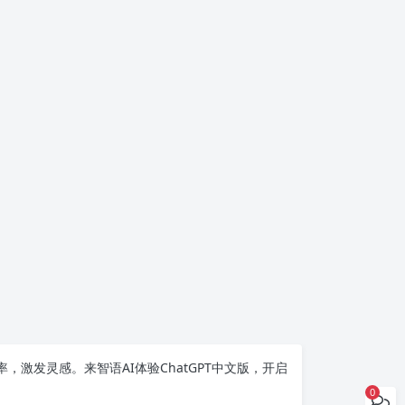
率，激发灵感。来智语AI体验
ChatGPT中文版
，开启
0