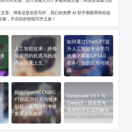
您的写作灵感。您只需输入几个关键词或主题，AI便会迅速为您
文章、博客还是创意写作，我们的免费 AI 助手都能帮助你提
中文版
，开启你的智能写作之旅！
如何通过ChatGPT提
能：
人工智能技术：跨领
升人工智能专业学习
来
域应用的机遇与挑战
效率？探索GPT4.0
内容详见上文。
在各行业的应用与挑
战
揭秘OpenAI ChatG
Deepseek V3.1 与
对
PT的应用前景与技术
Qwen3：混合思考
创新：从写作到专业
选择的背后原因解析
发展全面解析