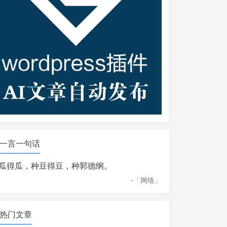
一言一句话
瓜得瓜，种豆得豆，种郭德纲。
-「
网络
」
热门文章