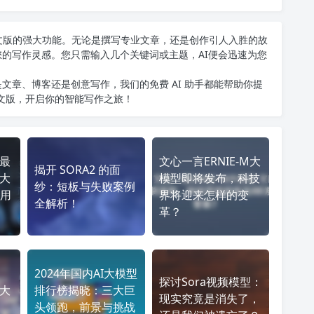
T中文版的强大功能。无论是撰写专业文章，还是创作引人入胜的故
您的写作灵感。您只需输入几个关键词或主题，AI便会迅速为您
文章、博客还是创意写作，我们的免费 AI 助手都能帮助你提
中文版
，开启你的智能写作之旅！
型最
文心一言ERNIE-M大
揭开 SORA2 的面
I大
模型即将发布，科技
纱：短板与失败案例
用
界将迎来怎样的变
全解析！
革？
2024年国内AI大模型
探讨Sora视频模型：
践大
排行榜揭晓：三大巨
现实究竟是消失了，
头领跑，前景与挑战