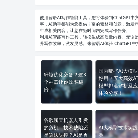
使用智语
AI写作
智能工具，您将体验到ChatGP
事，AI助手都能为您提供丰富的素材和创意，激发
生成相关内容，让您在短时间内完成写作任务。
利用AI智能写作工具，轻松生成高质量内容。无论是
升写作效率，激发灵感。来智语AI体验
ChatGPT
国内哪些AI大模
轩辕优化必备？这3
好用？五大高效A
个神器让你效率翻
模型排名解析及应
倍！
体验分享！
谷歌聊天机器人引发
的危机：技术缺陷还
AI大模型技术实
是算法失控？AI是否
赛